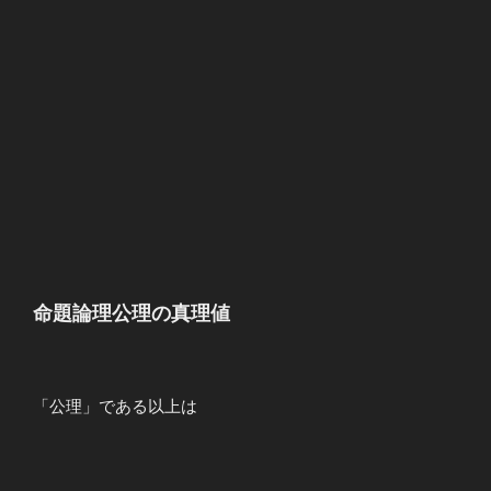
根拠 &&
(\lnot q \to
\lnot p )\to
(p \to q)
\end{array}
命題論理公理の真理値
「公理」である以上は