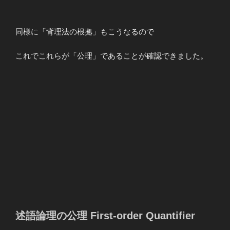
\\ 1 & 0 &&
0 & 0 && 1
\\ \\ 0 & 1
同様に「背理法の根拠」もこうなるので
&& 1&1 &&
1 \\ \\ 0 & 0
これでこれらが「公理」であることが確認できました。
&& 1&1 &&1
\end{array}
述語論理の公理 First-order Quantifier