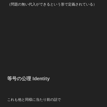
階 && 記号に
（問題の無い代入ができるという形で定義されている）
局所モデルの
意味が与えら
れる
\end{array}
等号の公理 Identity
これも他と同様に当たり前の話で