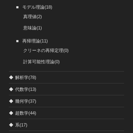
■
モデル理論
(18)
真理値
(2)
意味論
(1)
■
再帰理論
(11)
クリーネの再帰定理
(0)
計算可能性理論
(0)
◆
解析学
(78)
◆
代数学
(13)
◆
幾何学
(37)
◆
超数学
(44)
◆
系
(17)