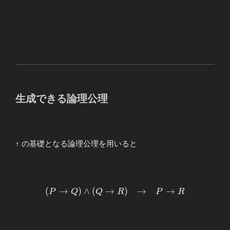
生成できる論理公理
↑ の基礎となる論理公理を用いると
\begin{array}
(
→
)
∧
(
→
)
→
→
P
Q
Q
R
P
R
{ccc} (P\to
Q)∧(Q\to R)
&\to& P\to