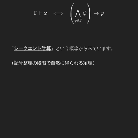
⎛
⎞
\begin{array}{ccc}
⎜
⎟
⋀
Γ\vdash φ
Γ
⊢
⟺
→
⎝
⎠
φ
ψ
φ
&\Longleftrightarrow&
∈
Γ
ψ
\displaystyle \left(
\bigwedge_{ψ\in Γ}ψ
\right) \to φ
\end{array}
「
シークエント計算
」という概念から来ています。
（記号整理の段階で自然に得られる定理）