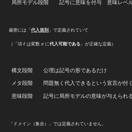
規則 & メタ
局
所
モ
デ
ル
段
階
記
号
に
意
味
を
付
与
意
味
レ
ベ
レベル \\ \\
公理段階 &&
記号だけある
&構文レベル
厳密には「
代入規則
」で定義されていて
\\ \\ 局所モ
デル段階 &&
t
x
（「項
は変数
に
代入可能である
」が正確な定義）
t
x
記号に意味を
付与 &意味レ
ベル
\end{array}
構
文
段
階
公
理
は
記
号
の
形
で
あ
る
だ
け
\begin{array}
{lcl} 構文段
階 && 公理は
メ
タ
段
階
問
題
無
く
代
入
で
き
る
と
い
う
宣
言
が
付
記号の形であ
るだけ \\ \\
意
味
段
階
記
号
に
局
所
モ
デ
ル
の
意
味
が
与
え
ら
れ
メタ段階 &&
問題無く代入
できるという
宣言が付く
「ドメイン（集合）」では定義されていません。
\\ \\ 意味段