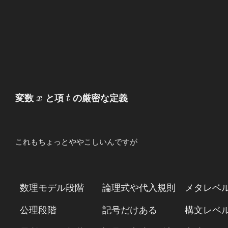
x
t
変数
x
と項
t
の厳密な定義
これもちょっとややこしいんですが
数
理
モ
デ
ル
段
階
論
理
式
や
代
入
規
則
メ
タ
レ
ベ
\begin{array}
{lcl} 数理モ
デル段階 &&
公
理
段
階
記
号
だ
け
あ
る
構
文
レ
ベ
論理式や代入