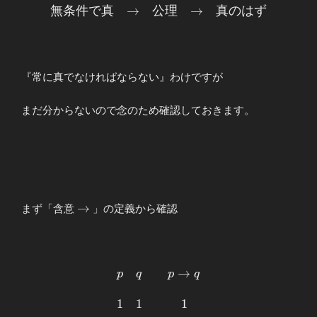
\begin{array}
無
条
件
で
真
→
公
理
→
真
の
は
ず
{ccc} 無条件
で真 &\to&
公理 &\to&
真のはず
『常に真でなければならない』わけですが
\end{array}
まだ分からないので念のため確認しておきます。
\to
→
まず「含意
」の定義から確認
→
\begin{array}
p
q
p
q
{ccc} p&q
&& p\to q \\
1
1
1