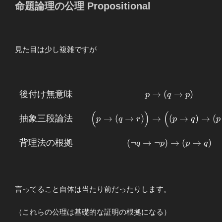
命題論理の公理 Propositional
見た目は少し複雑ですが
後
付
け
無
意
味
→
(
→
)
\begin{array}
p
q
p
{lcc} 後付け
(
)
(
無意味 &&
抽
象
三
段
論
法
→
(
→
)
→
(
→
)
→
(
p
q
r
p
q
p
p\to (q\to p)
\\ \\ 抽象三
背
理
法
の
根
拠
(
¬
→
¬
)
→
(
→
)
q
p
p
q
段論法 &&
\Bigl( p\to
(q\to r)
\Bigr) \to
\Bigl( (p\to
言ってること自体は当たり前だったりします。
q) \to ( p\to
r) \Bigr) \\
（これらの公理は基礎的な証明の根拠になる）
\\ 背理法の