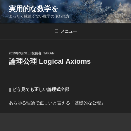
コ
実用的な数学を
ン
まったく縁遠くない数学の使われ方
テ
ン
ツ
メニュー
へ
ス
キ
投
2019年3月31日
投稿者:
TAKAN
稿
ッ
論理公理 Logical Axioms
日:
プ
||
どう見ても正しい論理式全部
あらゆる理論で正しいと言える「基礎的な公理」