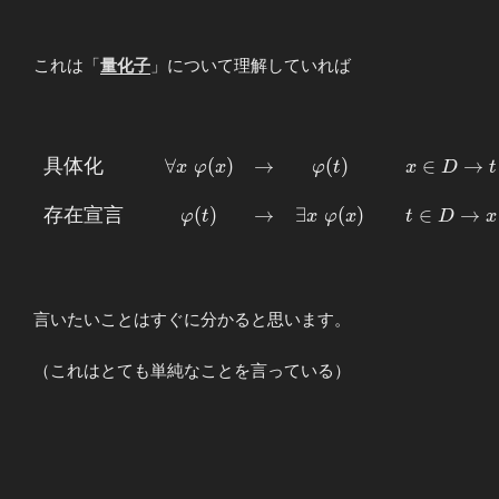
これは「
量化子
」について理解していれば
具
体
化
∀
(
)
→
(
)
∈
→
\begin{array}
x
φ
x
φ
t
x
D
t
{lcccccl} 具体
化 && \forall
存
在
宣
言
(
)
→
∃
(
)
∈
→
φ
t
x
φ
x
t
D
x
x \,\, φ(x)
&\to & φ(t)
&& x\in D
\to t\in D \\
言いたいことはすぐに分かると思います。
\\ 存在宣言
&& φ(t)
（これはとても単純なことを言っている）
&\to& \exists
x \,\, φ(x)
&& t\in D
\to x\in D
\end{array}