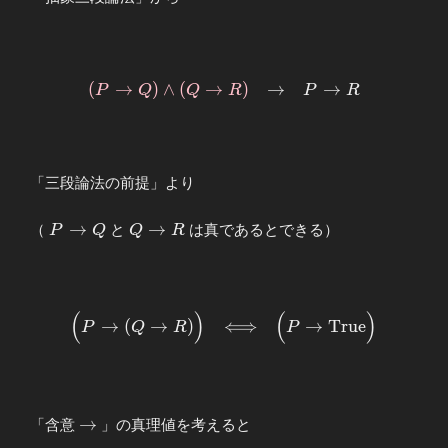
R) \Bigr)
\end{array}
\begin{array}
(
→
)
∧
(
→
)
→
→
P
Q
Q
R
P
R
{ccc}
\textcolor{pink}
{(P\to
Q)∧(Q\to R)}
「三段論法の前提」より
&\to& P\to R
\end{array}
P\to
Q\to
→
→
（
と
は真であるとできる）
P
Q
Q
R
Q
R
(
)
(
)
\begin{array}{ccc}
→
(
→
)
⟺
→
T
r
u
e
P
Q
R
P
\Bigl( P\to (Q\to R)
\Bigr)
&\Longleftrightarrow&
\Bigl( P\to
→
→
「含意
\mathrm{True} \Bigr)
」の真理値を考えると
\end{array}