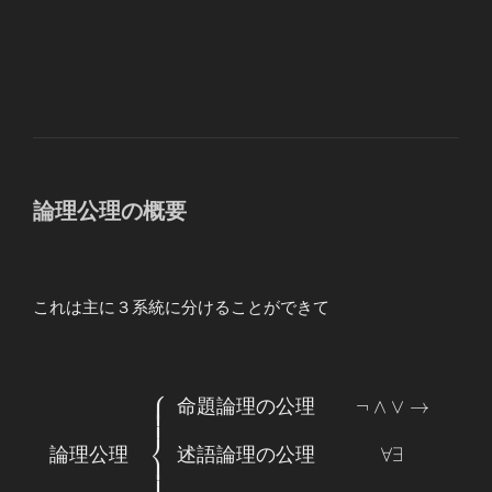
論理公理の概要
これは主に３系統に分けることができて
⎧
⎪
⎪
⎪
命
題
論
理
の
公
理
¬
∧
∨
→
\begin{array}
⎪
⎪
{ccc} 論理公
⎨
理 & \left\{
述
語
論
理
の
公
理
∀
∃
論
理
公
理
⎪
⎪
⎪
⎪
\begin{array}