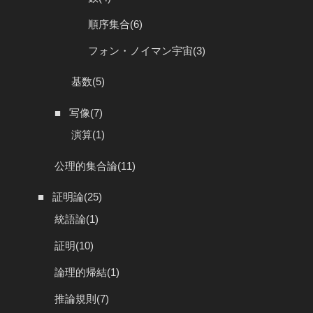
順序集合
(6)
フォン・ノイマン宇宙
(3)
基数
(5)
■
写像
(7)
演算
(1)
公理的集合論
(11)
■
証明論
(25)
統語論
(1)
証明
(10)
論理的帰結
(1)
推論規則
(7)