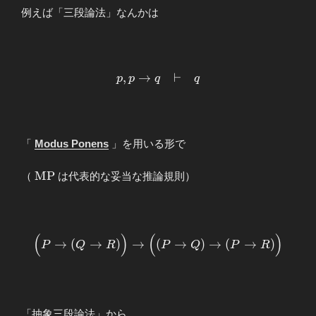
R
例えば「三段論法」なんかは
\end{array}
\begin{array}
,
→
⊢
p
p
q
q
{ccc} p,p\to
q &\vdash&
q
\end{array}
「
Modus Ponens
」を用いる形で
\mathrm{MP}
M
P
（
は代表的な妥当な推論規則）
(
)
(
)
\begin{array}
→
(
→
)
→
(
→
)
→
(
→
)
P
Q
R
P
Q
P
R
{ccc} \Bigl(
P\to (Q\to
R) \Bigr) \to
\Bigl( (P\to
「抽象三段論法」から
Q) \to ( P\to