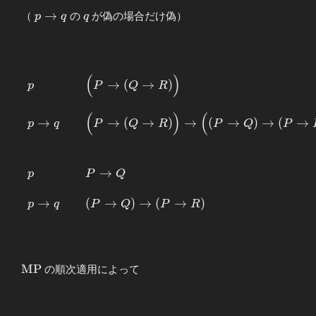
p\to
q
→
（
の
が偽の場合だけ偽）
p
q
q
q
(
)
\begin{array}
→
(
→
)
p
P
Q
R
{lcl} p &&
\Bigl( P\to
(
)
(
→
→
(
→
)
→
(
→
)
→
(
→
p
q
P
Q
R
P
Q
P
(Q\to R)
\Bigr) \\ \\
p\to q &&
\Bigl( P\to
→
p
P
Q
(Q\to R)
\Bigr) \to
→
(
→
)
→
(
→
)
p
q
P
Q
P
R
\Bigl( (P\to
Q) \to ( P\to
R) \Bigr) \\
\\ \\ p &&
\mathrm{MP}
M
P
の順次適用によって
P\to Q \\ \\
p\to q &&
(P\to Q) \to