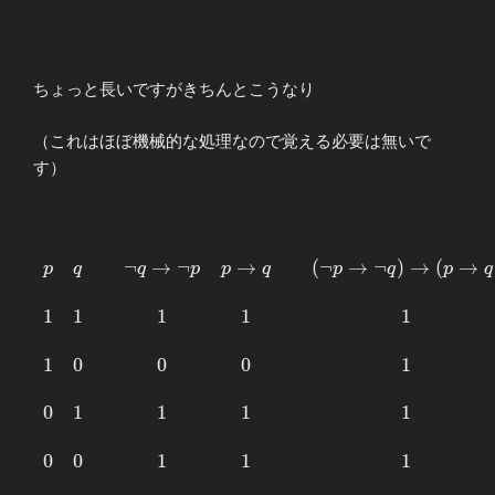
&1&&1&1&1&&
1 \\ \\ 0&1&0
&& 0
&1&&1&1&1&&
ちょっと長いですがきちんとこうなり
1 \\ \\ 0&0&1
&& 1
（これはほぼ機械的な処理なので覚える必要は無いで
&1&&1&1&1&&
す）
1 \\ \\ 0&0&0
&& 1
&1&&1&1&1&&
1 \end{array}
¬
→
¬
→
(
¬
→
¬
)
→
(
→
\begin{array}
p
q
q
p
p
q
p
q
p
q
{ccc} p&q
&& \lnot
1
1
1
1
1
q\to \lnot p
& p\to q &&
1
0
0
0
1
(\lnot p \to
\lnot q )\to
0
1
1
1
1
(p \to q) \\
\\ 1 & 1&&
0
0
1
1
1
1&1 && 1 \\