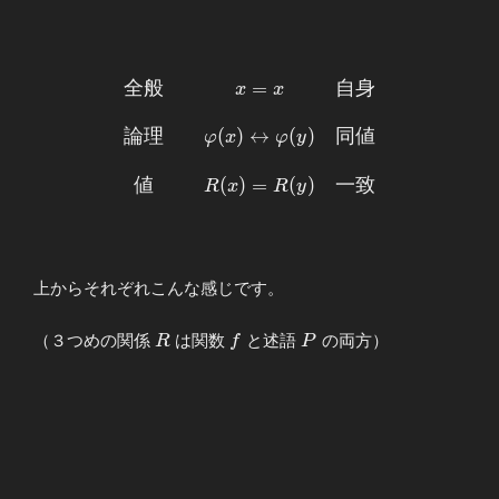
全
般
=
自
身
\begin{array}
x
x
{ccc} 全般
&& x=x & 自
論
理
(
)
↔
(
)
同
値
φ
x
φ
y
身 \\ \\ 論理
&&
値
(
)
=
(
)
一
致
R
x
R
y
φ(x)↔φ(y) &
同値 \\ \\ 値
&&
R(x)=R(y) &
上からそれぞれこんな感じです。
一致
\end{array}
R
f
P
（３つめの関係
は関数
と述語
の両方）
R
f
P