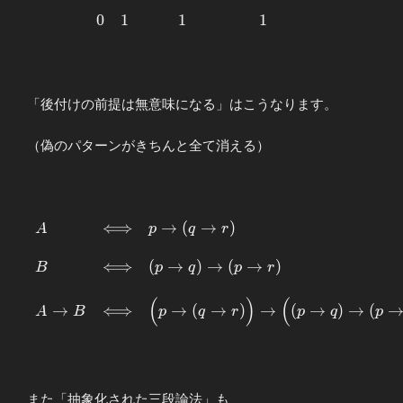
& 1 && 0 & 1
0
1
1
1
\\ \\ 0 & 1
&& 1 & 1
\end{array}
「後付けの前提は無意味になる」はこうなります。
（偽のパターンがきちんと全て消える）
⟺
→
(
→
)
\begin{array}{lcl}
A
p
q
r
A&\Longleftrightarrow&
p\to (q\to r) \\ \\ B
⟺
(
→
)
→
(
→
)
B
p
q
p
r
&\Longleftrightarrow&
(
)
(
(p\to q) \to ( p\to r) \\
→
⟺
→
(
→
)
→
(
→
)
→
(
A
B
p
q
r
p
q
p
\\ A\to
B&\Longleftrightarrow&
\Bigl( p\to (q\to r)
\Bigr) \to \Bigl( (p\to
q) \to ( p\to r) \Bigr)
また「抽象化された三段論法」も