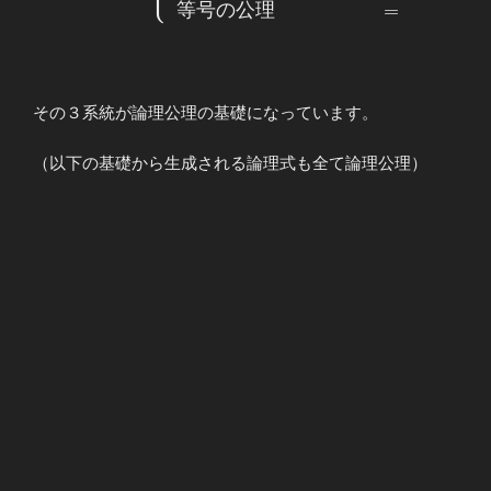
⎩
⎪
{l} 命題論理
等
号
の
公
理
=
の公理 &&
\lnot ∧∨→ \\
\\ 述語論理
の公理 &&
その３系統が論理公理の基礎になっています。
\forall \exists
\\ \\ 等号の
（以下の基礎から生成される論理式も全て論理公理）
公理 && =
\end{array}
\right.
\end{array}