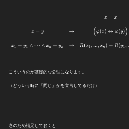
=
\begin{array}{cc} && x=x
x
x
\\ \\ x=y &\to& \Bigl(
(
)
φ(x)↔ φ(y) \Bigr) \\ \\
=
→
(
)
↔
(
)
x
y
φ
x
φ
y
x_1=y_1∧\cdots ∧x_n=y_n
&\to&
=
∧
⋯
∧
=
→
(
,
.
.
.
,
)
=
(
,
x
y
x
y
R
x
x
R
y
1
1
1
1
R(x_1,...,x_n)=R(y_1,...,y_n)
n
n
n
\end{array}
こういうのが基礎的な公理になります。
（どういう時に「同じ」かを宣言してるだけ）
念のため補足しておくと