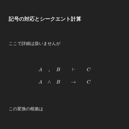
記号の対応とシークエント計算
ここで詳細は扱いませんが
,
⊢
\begin{array}
A
B
C
{ccc} A&,&B
&&\vdash&&
∧
→
A
B
C
C \\ \\
A&∧&B
&&\to&& C
\end{array}
この変換の根拠は