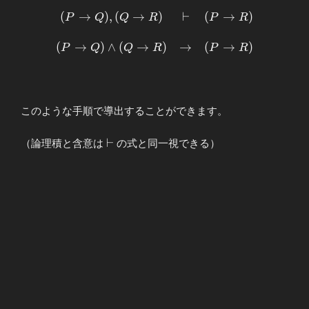
( P\to R)
\end{array}
(
→
)
,
(
→
)
⊢
(
→
)
\begin{array}
P
Q
Q
R
P
R
{ccc} (P\to
Q),(Q\to R)
(
→
)
∧
(
→
)
→
(
→
)
P
Q
Q
R
P
R
&\vdash&
(P\to R) \\
\\ (P\to
Q)∧(Q\to R)
このような手順で導出することができます。
&\to& (P\to
R)
\vdash
⊢
（論理積と含意は
の式と同一視できる）
\end{array}