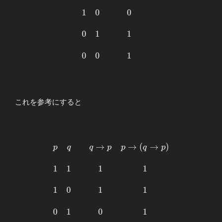
\\ 1 & 1 &&
1 \\ \\ 1 & 0
1
0
0
&& 0 \\ \\ 0
& 1 && 1 \\
0
1
1
\\ 0 & 0 &&
1 \end{array}
0
0
1
これを参考にすると
→
→
(
→
)
\begin{array}
p
q
q
p
p
q
p
{ccc} p&q
&& q\to p &
1
1
1
1
p\to (q\to p)
\\ \\ 1 & 1
1
0
1
1
&& 1 & 1 \\
\\ 1 & 0 &&
0
1
0
1
1 & 1 \\ \\ 0