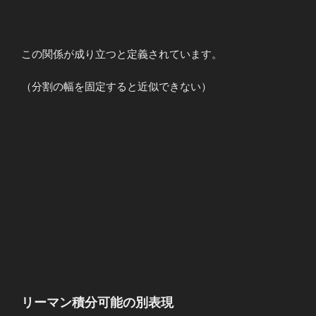
n&\to&\infty
\\ \\
Δ&\to&0
\end{array}
この関係が成り立つと定義されています。
（分割の幅を固定すると近似できない）
リーマン積分可能の別表現