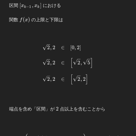
[x_{k-
[
,
]
区間
における
x
x
−
1
k
k
1},x_{k}]
f(x)
(
)
関数
の上限と下限は
f
x
\begin{array}
2
,
2
∈
[
0
,
2
]
{llllll}
[
]
\sqrt{2},2&∈&
2
,
2
∈
2
,
5
\displaystyle
\left[ 0,2 \right]
[
]
2
,
2
∈
2
,
2
\\ \\
\sqrt{2},2&∈&
\displaystyle
\left[
\sqrt{2},\sqrt{5}
2
2
端点を含め「区間」が
点以上を含むことから
\right] \\ \\
\sqrt{2},2&∈&
\displaystyle
\left[ \sqrt{2},2