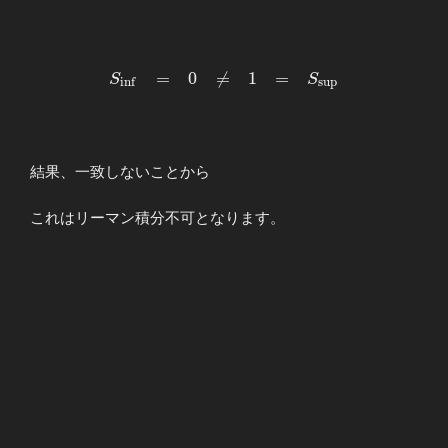
\begin{array}{llllll} \displaystyl
=
0

=
1
=
S
S
i
n
f
s
u
p
S_{\mathrm{inf}}&=&0&≠&1&=&S_{\ma
\end{array}
結果、一致しないことから
これはリーマン積分不可となります。