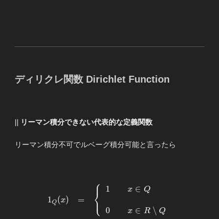
ディリクレ関数 Dirichlet Function
||
リーマン積分できない代表的な定義関数
リーマン積分不可でルベーグ積分可能と言ったら
⎧
⎪
1
∈
\begin{array}{llllll}
x
Q
⎨
⎩
\displaystyle
1
(
)
=
⎪
x
Q
\displaystyle
0
∈
∖
x
R
Q