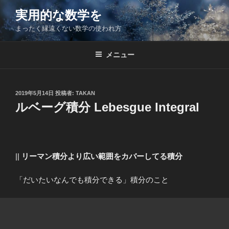
コ
実用的な数学を
ン
まったく縁遠くない数学の使われ方
テ
ン
ツ
メニュー
へ
ス
キ
投
2019年5月14日
投稿者:
TAKAN
稿
ッ
ルベーグ積分 Lebesgue Integral
日:
プ
||
リーマン積分より広い範囲をカバーしてる積分
「だいたいなんでも積分できる」積分のこと