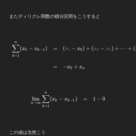
\displaystyle
0&=&x_0&
<&x_1&
またディリクレ関数の積分区間をこうすると
<&x_2&
<&\cdots&
<&x_n&=&1
\end{array}
n
\begin{array}
∑
(
−
)
=
(
−
)
+
(
−
)
+
⋯
+
(
x
x
x
x
x
x
{llllll}
−
1
1
0
2
1
k
k
=
1
\displaystyle
k
\sum_{k=1}^{n}
=
−
+
x
x
0
(x_{k}-x_{k-
n
1})&=&
(\textcolor{gray}
{x_1}-x_0)+
n
\begin{array}
(\textcolor{gray}
∑
l
i
m
(
−
)
=
1
−
0
x
x
{llllll}
−
1
{x_2}-
k
k
→
∞
n
=
1
\displaystyle
k
\textcolor{gray}
\lim_{n\to\infty}
{x_1})+\cdots+
\sum_{k=1}^{n}
(x_n-
(x_{k}-x_{k-
\textcolor{gray}
この値は当然こう
1})&=&1-0
{x_{n-1}}) \\ \\