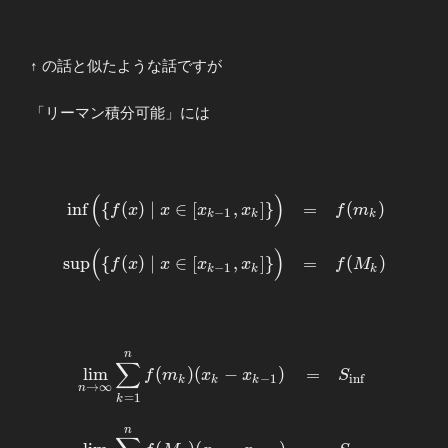
↑ の話と似たような話ですが
「リーマン積分可能」には
(
)
\begin{array}
i
n
f
{
(
)
∣
∈
[
,
]
}
=
(
)
f
x
x
x
x
f
m
−
1
k
k
k
{rllllll}
\displaystyle
(
)
s
u
p
{
(
)
∣
∈
[
,
]
}
=
(
)
f
x
x
x
x
f
M
\displaystyle
−
1
k
k
k
\inf\Bigl( \{ f(x)
\mid x∈[x_{k-
1},x_k] \}
\Bigr)&=&f(m_k)
n
\begin{array}{llllll}
∑
\\ \\
l
i
m
(
)
(
−
)
=
f
m
x
x
S
\displaystyle \displaystyle
−
1
i
n
f
k
k
k
→
∞
n
\displaystyle
=
1
\lim_{n\to\infty}
k
\sup\Bigl( \{ f(x)
\sum_{k=1}^{n}f(m_k)
n
\mid x∈[x_{k-
(x_{k}-x_{k-1})