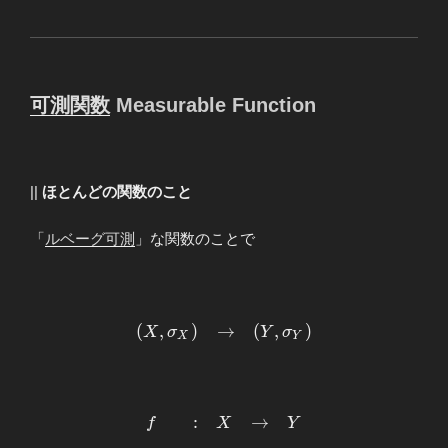
可測関数
Measurable Function
||
ほとんどの関数のこと
「
ルベーグ可測
」な関数のことで
\begin{array}
(
,
)
→
(
,
)
X
σ
Y
σ
X
Y
{llllll}
\displaystyle
(X,σ_X)&→&
(Y,σ_Y)
:
→
\begin{array}
f
X
Y
\end{array}
{llllll} \displaystyle