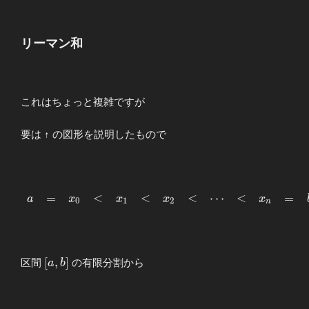
リーマン和
これはちょっと複雑ですが
要は ↑ の図形を説明したもので
\begin{array}
=
<
<
<
⋯
<
=
a
x
x
x
x
0
1
2
n
{llllll}
\displaystyle
a&=&x_0&
<&x_1&
[a,b]
[
,
]
区間
の有限分割から
a
b
<&x_2&
<&\cdots&
<&x_n&=&b