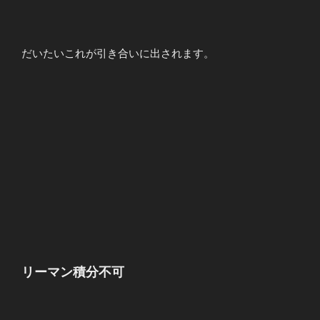
1_Q(x)&=&\displaystyle
\left\{ \begin{array}
{llllll} \displaystyle
1&&x∈Q \\ \\ 0
だいたいこれが引き合いに出されます。
&&x∈R\setminus Q
\end{array} \right.
\end{array}
リーマン積分不可