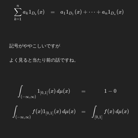
n
\begin{array}{llllll}
∑
1
(
)
=
1
(
)
+
⋯
+
1
(
)
a
x
a
x
a
x
\displaystyle
1
k
D
D
n
D
1
n
k
=
1
\sum_{k=1}^{n}a_k
k
1_{D_k}(x)
&=&\displaystyle
a_1 1_{D_1}(x)
記号がややこしいですが
+\cdots + a_n
1_{D_n}(x)
\end{array}
よく見ると当たり前の話ですね。
∫
\begin{array}{cccllllll}
1
(
)
(
)
=
1
−
0
x
d
μ
x
[
0
,
1
]
\displaystyle \int_{(-
(
−
∞
,
∞
)
\infty,\infty)}1_{[0,1]}
(x)\,dμ(x)
∫
∫
(
)
1
(
)
(
)
=
(
)
(
)
f
x
x
d
μ
x
f
x
d
μ
x
[
0
,
1
]
&=&\displaystyle 1-0
(
−
∞
,
∞
)
[
0
,
1
]
\\ \\ \displaystyle
\int_{(-\infty,\infty)}
f(x)1_{[0,1]}(x)\,dμ(x)