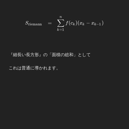
\displaystyle 縦
\times 横
&=&f(c_k)\times
n
\begin{array}{llllll} \displaystyle
∑
(x_{k}-x_{k-1})
=
(
)
(
−
)
S
f
c
x
x
S_{\mathrm{riemann}}&=&\displaystyle
r
i
e
m
a
n
n
−
1
k
k
k
\end{array}
=
1
\sum_{k=1}^{n}f(c_k)(x_{k}-x_{k-1})
k
\end{array}
『細長い長方形』の「面積の総和」として
これは普通に導かれます。