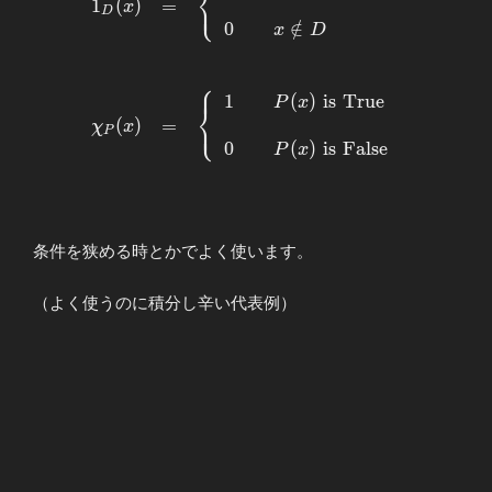
⎨
⎩
\displaystyle
1
(
)
=
⎪
x
D
1_D(x)&=&\displaystyle
0
∈
/
x
D
\left\{ \begin{array}
{llllll} \displaystyle
⎧
⎪
1&&x∈D \\ \\ 0 &&x∉D
1
(
)
i
s
T
r
u
e
P
x
⎨
\end{array} \right. \\ \\
⎩
(
)
=
⎪
χ
x
P
\\ \displaystyle
0
(
)
i
s
F
a
l
s
e
P
x
χ_P(x)&=&\displaystyle
\left\{ \begin{array}
{llllll} \displaystyle
1&&P(x)\,\,\mathrm{is}
条件を狭める時とかでよく使います。
\,\, \mathrm{True} \\
\\ 0 &&P(x)
（よく使うのに積分し辛い代表例）
\,\,\mathrm{is} \,\,
\mathrm{False}
\end{array} \right.
\end{array}