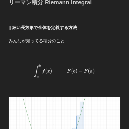
リーマン積分 Riemann Integral
||
細い長方形で全体を定義する方法
みんなが知ってる積分のこと
b
\begin{array}{llllll}
∫
(
)
=
(
)
−
(
)
f
x
F
b
F
a
\displaystyle
a
\int_{a}^{b}f(x)&=&F(b)-
F(a) \end{array}