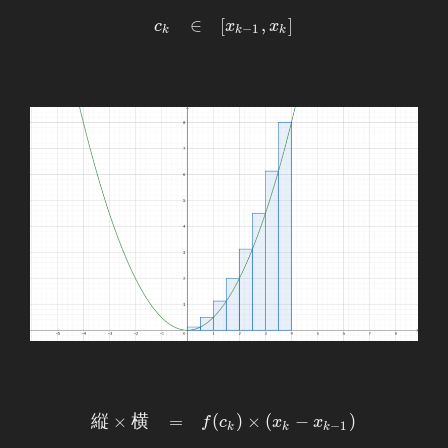
\end{array}
\begin{array}
∈
[
,
]
c
x
x
−
1
k
k
k
{llllll}
c_k&∈&
\displaystyle
[x_{k-
1},x_{k}]
\end{array}
\begin{array}
縦
×
横
=
(
)
×
(
−
)
f
c
x
x
−
1
k
k
k
{llllll}