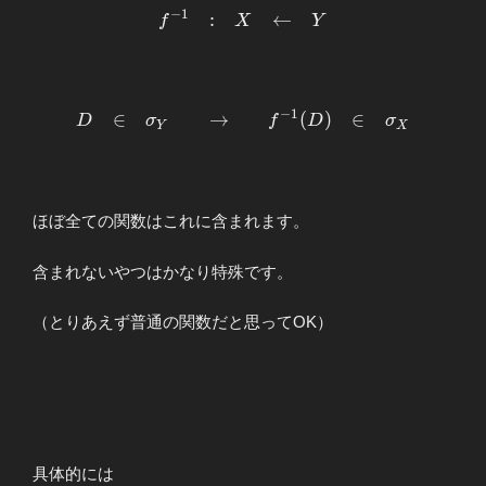
−
1
f&:&X&\to&Y \\
:
←
f
X
Y
\\
f^{-1}&:&X&←&Y
\end{array}
−
1
\begin{array}
∈
→
(
)
∈
D
σ
f
D
σ
Y
X
{cclllllll}
\displaystyle
D&∈&σ_Y
&&\to&&
ほぼ全ての関数はこれに含まれます。
f^{-1}
(D)&∈&σ_X
含まれないやつはかなり特殊です。
\end{array}
（とりあえず普通の関数だと思ってOK）
具体的には