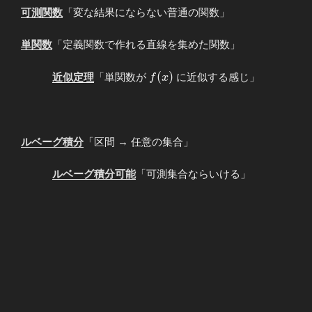
可測関数
「変な結果にならない普通の関数」
単関数
「定義関数で作れる直線を集めた関数」
f(x)
(
)
近似定理
「単関数が
に近似する感じ」
f
x
ルベーグ積分
「区間 → 任意の集合」
ルベーグ積分可能
「可測集合ならいける」