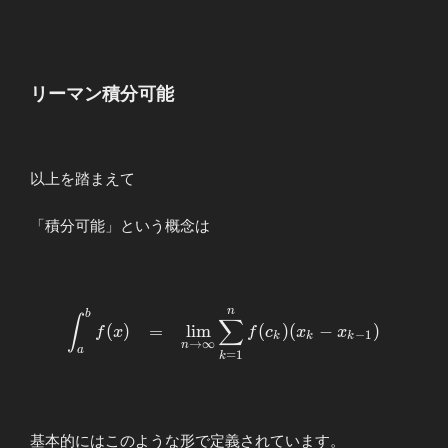
リーマン積分可能
以上を踏まえて
「積分可能」という概念は
n
\begin{array}{llllll} \displaystyle
b
∫
∑
(
)
=
l
i
m
(
)
(
−
)
f
x
f
c
x
x
\int_{a}^{b}f(x)&=&\displaystyle
−
1
k
k
k
→
∞
n
a
=
1
\lim_{n\to\infty}
k
\sum_{k=1}^{n}f(c_k)(x_{k}-
x_{k-1}) \end{array}
基本的にはこのような形で定義されています。