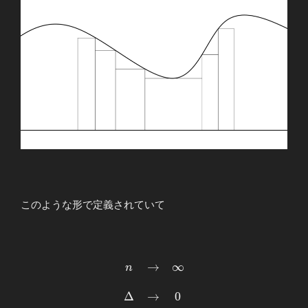
このような形で定義されていて
→
∞
\begin{array}
n
{cccllllll}
\displaystyle
Δ
→
0