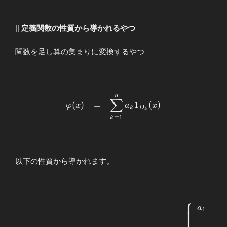
||
定義関数の性質から導かれるやつ
関数を足し算の集まりに変換するやつ
n
\begin{array}{llllll} \displaystyle
∑
(
)
=
1
(
)
φ
x
a
x
φ(x)&=&\displaystyle\sum_{k=1}^{n}a
k
D
k
=
1
1_{D_k}(x) \end{array}
k
以下の性質から導かれます。
⎧
⎪
⎪
⎪
\begin{array}{llllll}
⎪
a
1
⎪
⎪
⎪
\displaystyle \left(