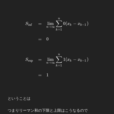
\end{array}
&=&-x_0+x_n
\end{array}
n
\begin{array}{llllll} \displaystyle
∑
=
l
i
m
0
(
−
)
S
x
x
S_{\mathrm{inf}}&=&\displaystyle
i
n
f
−
1
k
k
→
∞
n
=
1
\lim_{n\to\infty}
k
\sum_{k=1}^{n}0(x_{k}-x_{k-1})
=
0
\\ \\ &=&0 \\ \\ \\
S_{\mathrm{sup}}&=&
\displaystyle \lim_{n\to\infty}
n
∑
\sum_{k=1}^{n}1(x_{k}-x_{k-1})
=
l
i
m
1
(
−
)
S
x
x
s
u
p
−
1
k
k
\\ \\ &=&1 \end{array}
→
∞
n
=
1
k
=
1
ということは
つまりリーマン和の下限と上限はこうなるので