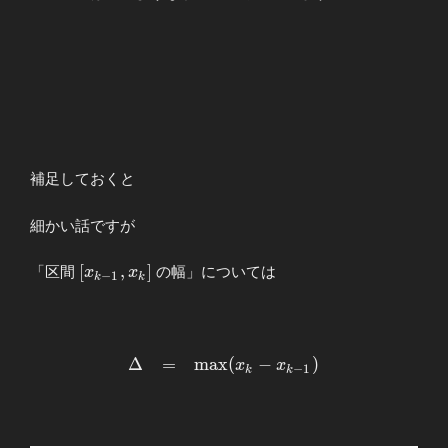
補足しておくと
細かい話ですが
[x_{k-
[
,
]
「区間
の幅」については
x
x
−
1
k
k
1},x_{k}]
\begin{array}{llllll}
Δ
=
m
a
x
(
−
)
x
x
−
1
k
k
\displaystyle
Δ&=&\displaystyle\max(x_k-
x_{k-1}) \end{array}