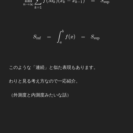
∑
l
i
m
(
)
(
−
)
=
f
M
x
x
S
1},x_k] \} \Bigr)
−
1
s
u
p
k
k
k
&=&S_{\mathrm{inf}} \\
→
∞
n
=
1
&=&f(M_k)
k
\\ \displaystyle
\end{array}
\lim_{n\to\infty}
\sum_{k=1}^{n}f(M_k)
(x_{k}-x_{k-
b
\begin{array}{llllll} S_{\mathrm{inf}}
∫
1})&=&S_{\mathrm{sup}}
=
(
)
=
S
f
x
S
i
n
f
s
u
p
&=&\displaystyle
\end{array}
a
\int_{a}^{b}f(x)&=&S_{\mathrm{sup}}
\end{array}
このような「連続」と似た表現もあります。
わりと見る考え方なので一応紹介。
（外測度と内測度みたいな話）