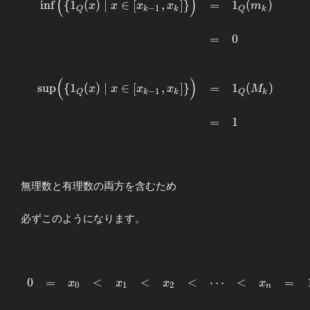
(
)
\begin{array}{rllllll}
\right]
i
n
f
{
1
(
)
∣
∈
[
,
]
}
=
1
(
)
x
x
x
x
m
−
1
Q
k
k
Q
k
\displaystyle
\end{array}
\displaystyle
=
0
\inf\Bigl( \{ 1_Q(x)
\mid x∈[x_{k-1},x_k]
\}
(
)
s
u
p
{
1
(
)
∣
∈
[
,
]
}
=
1
(
)
\Bigr)&=&1_Q(m_k)
x
x
x
x
M
−
1
Q
k
k
Q
k
\\ \\ &=&0 \\ \\ \\
\displaystyle
=
1
\sup\Bigl( \{ 1_Q(x)
\mid x∈[x_{k-1},x_k]
\} \Bigr)
&=&1_Q(M_k) \\ \\
無理数と有理数の両方を含むため
&=&1 \end{array}
必ずこのようになります。
\begin{array}
0
=
<
<
<
⋯
<
=
x
x
x
x
0
1
2
n
{llllll}