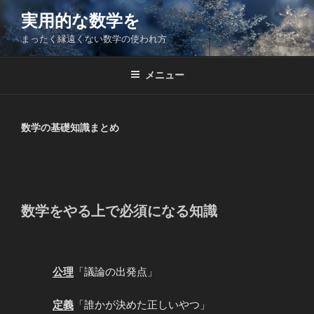
コ
実用的な数学を
ン
まったく縁遠くない数学の使われ方
テ
ン
ツ
メニュー
へ
ス
キ
数学の基礎知識まとめ
ッ
プ
数学をやる上で必須になる知識
公理
「議論の出発点」
定義
「誰かが決めた正しいやつ」