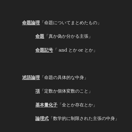
命題論理
「命題についてまとめたもの」
命題
「真か偽か分かる主張」
\mathrm{and}
\mathrm{or}
a
n
d
o
r
命題記号
「
とか
とか」
述語論理
「命題の具体的な中身」
項
「定数か個体変数のこと」
基本量化子
「全とか存在とか」
論理式
「数学的に制限された主張の中身」