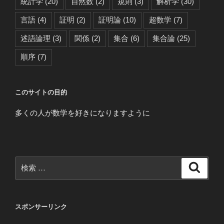
統計学
(20)
自然数
(2)
規則
(3)
解析学
(30)
言語
(4)
証明
(2)
証明論
(10)
超数学
(7)
述語論理
(3)
関係
(2)
集合
(6)
集合論
(25)
順序
(7)
このサイトの目的
多くの人が数学を好きになりますように
検
検
索
索:
スポンサーリンク