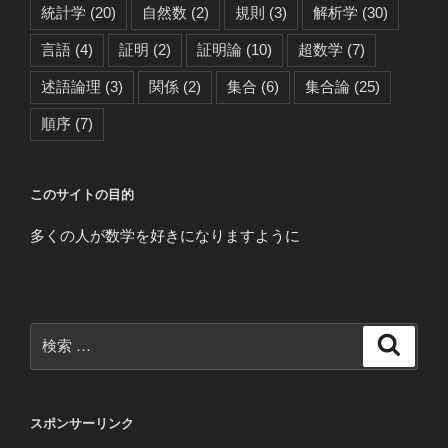
統計学
(20)
自然数
(2)
規則
(3)
解析学
(30)
言語
(4)
証明
(2)
証明論
(10)
超数学
(7)
述語論理
(3)
関係
(2)
集合
(6)
集合論
(25)
順序
(7)
このサイトの目的
多くの人が数学を好きになりますように
検
検
索
索:
スポンサーリンク