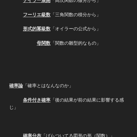
テイラー展開
「高次関数の微分から」
フーリエ級数
「三角関数の積分から」
形式的冪級数
「オイラーの公式から」
母関数
「関数の雛型的なもの」
確率論
「確率とはなんなのか」
条件付き確率
「後の結果が前の結果に影響する感
じ」
確率分布
「ばらついてる図形の形（関数）」