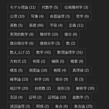
モデル理論
(11)
代数学
(5)
位相幾何学
(3)
公理
(10)
写像
(4)
命題論理
(3)
哲学
(6)
基数
(5)
基礎
(66)
宇宙
(4)
定義
(11)
実用的数学
(8)
幾何学
(10)
微分
(6)
微分積分学
(6)
微積分学
(3)
数
(2)
数え上げ
(2)
数学
(42)
数理論理学
(31)
方程式
(2)
有限
(2)
極限
(5)
概要
(8)
構造
(5)
測度論
(18)
無限
(4)
真理値
(2)
確率論
(13)
科学
(18)
積分
(9)
系
(3)
統計学
(20)
自然数
(2)
規則
(3)
解析学
(30)
言語
(4)
証明
(2)
証明論
(10)
超数学
(7)
述語論理
(3)
関係
(2)
集合
(6)
集合論
(25)