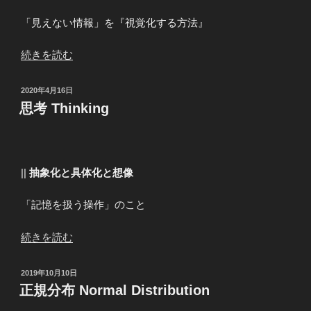
の
定
「見えない情報」を『視覚化する方法』
理
“実
続きを読む
Bernstein”
用
の
的
投
2020年4月16日
数
稿
思考 Thinking
日:
学
基
礎”
の
||
抽象化と具体化と想像
「記憶を扱う操作」のこと
“思
続きを読む
考
Thinking”
投
2019年10月10日
の
稿
正規分布 Normal Distribution
日: