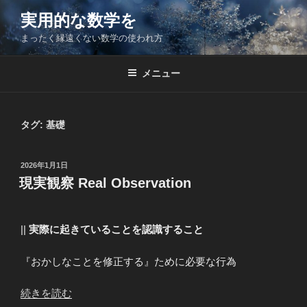
コ
実用的な数学を
ン
まったく縁遠くない数学の使われ方
テ
ン
ツ
メニュー
へ
ス
キ
タグ:
基礎
ッ
プ
投
2026年1月1日
稿
現実観察 Real Observation
日:
||
実際に起きていることを認識すること
『おかしなことを修正する』ために必要な行為
“現
続きを読む