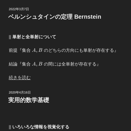
実
観
投
2022年3月7日
察
稿
ベルンシュタインの定理 Bernstein
日:
Real
Observation”
の
||
単射と全単射について
A,B
,
前提『集合
のどちらの方向にも単射が存在する』
A
B
A,B
,
結論『集合
の間には全単射が存在する』
A
B
“ベ
続きを読む
ル
ン
投
2020年4月16日
シ
稿
実用的数学基礎
日:
ュ
タ
イ
ン
||
いろいろな情報を視覚化する