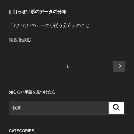
||
山っぽい形のデータの分布
「だいたいのデータが従う分布」のこと
“正
続きを読む
規
分
布
投
次
ページ
1
Normal
の
稿
Distribution”
ペ
ナ
の
ー
ビ
知らない単語を見つけたら
ジ
ゲ
検
ー
検
索
索:
シ
ョ
ン
CATEGORIES