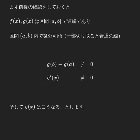
まず前提の確認をしておくと
f(x),g(x)
[a,b]
(
)
,
(
)
[
,
]
は区間
で連続であり
f
x
g
x
a
b
(a,b)
(
,
)
区間
内で微分可能（一部切り取ると普通の線）
a
b
(
)
−
(
)

=
0
\begin{array}
g
b
g
a
{llllll}
′
\displaystyle
(
)

=
0
g
x
g(b)-
g(a)&≠&0 \\
\\
g^{\prime}
g(x)
(
)
そして
はこうなる、とします。
g
x
(x)&≠&0
\end{array}