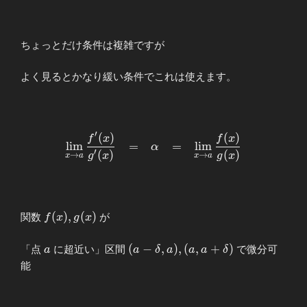
ちょっとだけ条件は複雑ですが
よく見るとかなり緩い条件でこれは使えます。
′
(
)
(
)
\begin{array}{llllll}
f
x
f
x
l
i
m
=
=
l
i
m
α
\displaystyle \lim_{x\to
′
(
)
(
)
g
x
g
x
→
→
x
a
x
a
a}\frac{f^{\prime}(x)}
{g^{\prime}
(x)}&=&α&=&\displaystyle
\lim_{x\to a}\frac{f(x)}
f(x),g(x)
(
)
,
(
)
関数
が
f
x
g
x
{g(x)} \end{array}
a
(a-δ,a),
(
−
,
)
,
(
,
+
)
「点
に超近い」区間
で微分可
a
a
δ
a
a
a
δ
(a,a+δ)
能