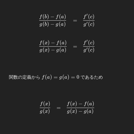
′
(
)
−
(
)
(
)
\begin{array}{llllll} \displaystyle
f
b
f
a
f
c
=
\frac{f(b)-f(a)}{g(b)-
′
(
)
−
(
)
(
)
g
b
g
a
g
c
g(a)}&=&\displaystyle\frac{f^{\prime}
(c)}{g^{\prime}(c)} \\ \\ \\
′
\displaystyle \frac{f(x)-f(a)}{g(x)-
(
)
−
(
)
(
)
f
x
f
a
f
c
=
g(a)}&=&\displaystyle\frac{f^{\prime}
′
(
)
−
(
)
(
)
g
x
g
a
g
c
(c)}{g^{\prime}(c)} \end{array}
f(a)=g(a)=0
(
)
=
(
)
=
0
関数の定義から
であるため
f
a
g
a
(
)
(
)
−
(
)
\begin{array}{llllll}
f
x
f
x
f
a
=
\displaystyle\frac{f(x)}
(
)
(
)
−
(
)
g
x
g
x
g
a
{g(x)} &=&
\displaystyle
\frac{f(x)-f(a)}{g(x)-