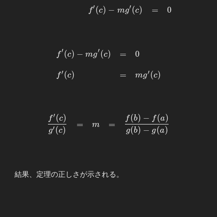
′
′
\displaystyle
(
)
−
(
)
=
0
f
c
m
g
c
h^{\prime}
(c)&=&f^{\prime}
(c)-mg^{\prime}
(c) \\ \\
′
′
(
)
−
(
)
=
0
\begin{array}{llllll}
f
c
m
g
c
&&f^{\prime}(c)-
\displaystyle
mg^{\prime}
′
′
f^{\prime}(c)-
(
)
=
(
)
f
c
m
g
c
(c)&=&0
mg^{\prime}
\end{array}
(c)&=&0 \\ \\
f^{\prime}
(c)&=&mg^{\prime}
′
(
)
(
)
−
(
)
\begin{array}{llllll} \displaystyle
f
c
f
b
f
a
=
=
(c) \end{array}
m
\frac{f^{\prime}(c)}{g^{\prime}
′
(
)
(
)
−
(
)
g
c
g
b
g
a
(c)}&=&m&=&\displaystyle\frac{f(b)-
f(a)}{g(b)-g(a)} \end{array}
結果、定理の正しさが示される。