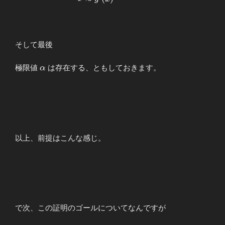
\displaystyle
\lim_{x\to
a}\frac{f^{\prime}
(x)}{g^{\prime}
そして最後
(x)}&=&α
\end{array}
α
極限値
は存在する、ともしておきます。
α
以上、前提はこんな感じ。
で次、この証明のゴールについてなんですが