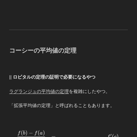
コーシーの平均値の定理
||
ロピタルの定理の証明で必要になるやつ
ラグランジュの平均値の定理
を複雑にしたやつ。
「拡張平均値の定理」と呼ばれることもあります。
(
)
−
(
)
\begin{array}{llllll} \displaystyle
f
b
f
a
′
=
(
)
f
c