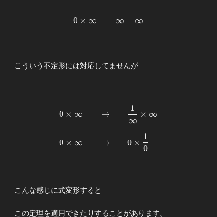
\begin{array}
0
×
∞
∞
−
∞
{llllll}
0\times\infty
&&\displaystyle
\infty-\infty
こういう不定形には対応してませんが
\end{array}
1
\begin{array}{llllll} \displaystyle
0
×
∞
→
×
∞
∞
0\times\infty&&→&&\displaystyle\frac{
{\infty}\times\infty \\ \\
1
0\times\infty&&→&&\displaystyle 0\tim
0
×
∞
→
0
×
0
\frac{1}{0} \end{array}
こんな感じに式変形すると
この定理を適用できたりすることがあります。