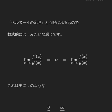
「ベルヌーイの定理」とも呼ばれるもので
数式的には ↓ みたいな感じです。
′
(
)
(
)
\begin{array}
f
x
f
x
l
i
m
=
=
l
i
m
α
{llllll}
′
(
)
(
)
g
x
g
x
→
→
x
a
x
a
\displaystyle
\lim_{x\to a}
\frac{f^{\prime}
(x)}{g^{\prime}
これは主に ↓ のような
(x)} &=& α
&=&\displaystyle
\lim_{x\to
a}\frac{f(x)}
0
∞
\begin{array}
{g(x)}