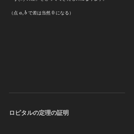
a,b
0
,
0
（点
で差は当然
になる）
a
b
ロピタルの定理の証明