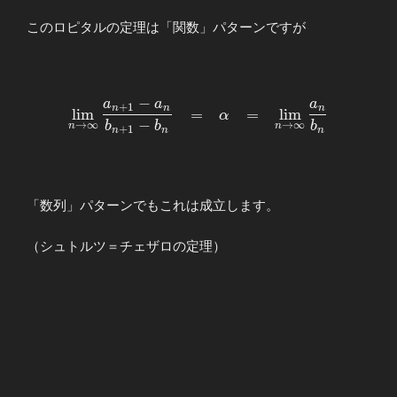
このロピタルの定理は「関数」パターンですが
−
a
a
a
\begin{array}{llllll} \displaystyle
+
1
n
n
n
l
i
m
=
=
l
i
m
α
−
\lim_{n\to\infty}\frac{a_{n+1}-
b
b
b
→
∞
→
∞
n
n
+
1
n
n
n
a_n}{b_{n+1}-
b_n}&=&α&=&\displaystyle
\lim_{n\to\infty}\frac{a_n}
{b_n} \end{array}
「数列」パターンでもこれは成立します。
（シュトルツ＝チェザロの定理）