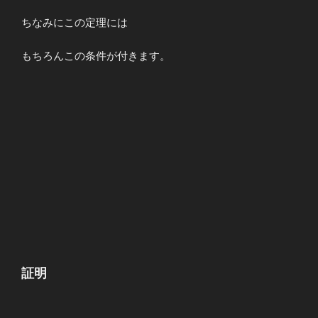
g^{\prime}
(x)&≠&0
ちなみにこの定理には
\end{array}
もちろんこの条件が付きます。
証明