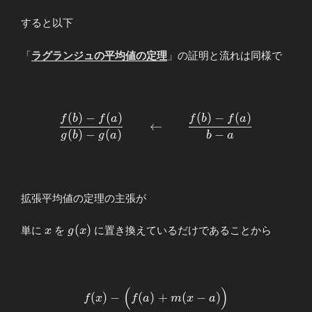
すると以下
「
ラグランジュの平均値の定理
」の証明と流れは同様で
(
)
−
(
)
(
)
−
(
)
\begin{array}{llllll}
f
b
f
a
f
b
f
a
←
\displaystyle \frac{f(b)-
(
)
−
(
)
−
g
b
g
a
b
a
f(a)}{g(b)-
g(a)}&&←&&\displaystyle
\frac{f(b)-f(a)}{b-a}
\end{array}
拡張平均値の定理の主張が
x
g(x)
(
)
単に
を
に置き換えているだけであることから
x
g
x
(
)
\begin{array}
(
)
−
(
)
+
(
−
)
f
x
f
a
m
x
a
{llllll}