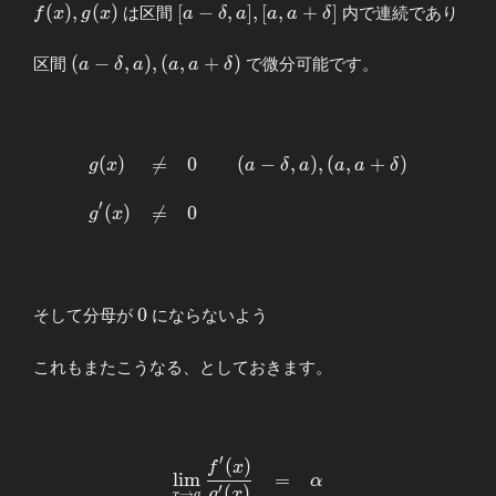
\end{array}
f(x),g(x)
[a-δ,a],
(
)
,
(
)
[
−
,
]
,
[
,
+
]
は区間
内で連続であり
f
x
g
x
a
δ
a
a
a
δ
[a,a+δ]
(a-δ,a),
(
−
,
)
,
(
,
+
)
区間
で微分可能です。
a
δ
a
a
a
δ
(a,a+δ)
(
)

=
0
(
−
,
)
,
(
,
+
)
\begin{array}
g
x
a
δ
a
a
a
δ
{llllll}
′
g(x)&≠&0&&
(
)

=
0
g
x
(a-δ,a),
(a,a+δ) \\ \\
\displaystyle
g^{\prime}
0
0
そして分母が
にならないよう
(x)&≠&0
\end{array}
これもまたこうなる、としておきます。
′
(
)
\begin{array}
f
x
l
i
m
=
α
{llllll}
′
(
)
g
x
→
x
a