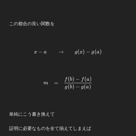
\displaystyle
f(x)-\Bigl(
f(a)+m(x-a)
この都合の良い関数を
\Bigr)
\end{array}
\begin{array}
−
→
(
)
−
(
)
x
a
g
x
g
a
{llllll}
\displaystyle
x-
a&&→&&g(x)-
(
)
−
(
)
\begin{array}{llllll}
f
b
f
a
=
g(a)
m
\displaystyle
(
)
−
(
)
g
b
g
a
\end{array}
m&=&\displaystyle\frac{f(b)-
f(a)}{g(b)-g(a)} \end{array}
単純にこう書き換えて
証明に必要なものを全て揃えてしまえば