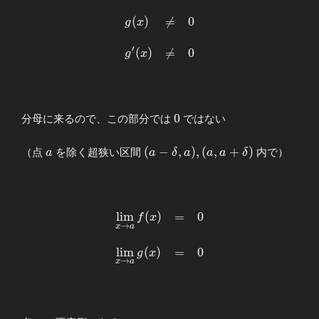
(
)

=
0
\begin{array}
g
x
{llllll}
′
\displaystyle
(
)

=
0
g
x
g(x)&≠&0 \\
\\
g^{\prime}
(x)&≠&0
0
0
分母に来るので、この部分では
ではない
\end{array}
a
(a-δ,a),
(
−
,
)
,
(
,
+
)
（点
を除く超狭い区間
内で）
a
a
δ
a
a
a
δ
(a,a+δ)
l
i
m
(
)
=
0
\begin{array}
f
x
→
x
a
{llllll}
\displaystyle
l
i
m
(
)
=
0
g
x
\lim_{x\to
→
x
a
a}f(x)&=&0
\\ \\
\displaystyle