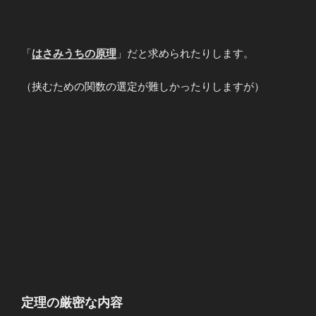
\lim_{n\to 0}
1+\sin x
&=&1 &&〇
\\ \\
「
はさみうちの原理
」だと求められたりします。
\displaystyle
\lim_{n\to
（挟むための関数の選定が難しかったりしますが）
\infty}
1+\sin x
&=&？ &&×
\end{array}
定理の厳密な内容