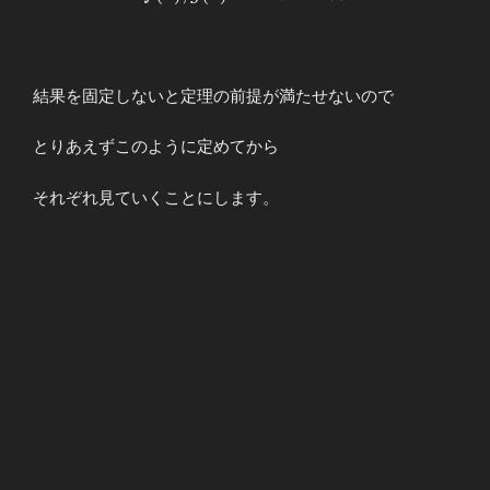
\\ \displaystyle
f(x),g(x)&&→&&\infty
\end{array}
結果を固定しないと定理の前提が満たせないので
とりあえずこのように定めてから
それぞれ見ていくことにします。