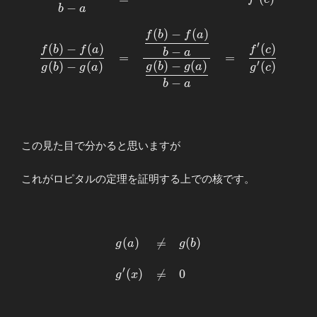
\frac{f(b)-f(a)}{b-a}&=& &&
−
b
a
f^{\prime}(c) \\ \\ \displaystyle
(
)
−
(
)
f
b
f
a
\frac{f(b)-f(a)}{g(b)-
′
(
)
−
(
)
(
)
f
b
f
a
f
c
g(a)}&=&\displaystyle
−
b
a
=
=
(
)
−
(
)
\frac{\displaystyle\frac{f(b)-f(a)}
′
(
)
−
(
)
(
)
g
b
g
a
g
b
g
a
g
c
{b-a}}{\displaystyle\frac{g(b)-
−
b
a
g(a)}{b-a}}
&=&\displaystyle\frac{f^{\prime}
(c)}{g^{\prime}(c)} \end{array}
この見た目で分かると思いますが
これがロピタルの定理を証明する上での核です。
(
)

=
(
)
\begin{array}
g
a
g
b
{llllll}
′
\displaystyle
(
)

=
0
g
x
g(a)&≠&g(b)
\\ \\