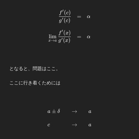
′
(
)
\begin{array}{rllllll}
f
c
=
α
\displaystyle
′
(
)
g
c
\displaystyle\frac{f^{\prime}
′
(
)
(c)}{g^{\prime}(c)}&=&α \\
f
x
l
i
m
=
α
\\ \displaystyle \lim_{x\to
′
(
)
g
x
→
x
a
a} \frac{f^{\prime}(x)}
{g^{\prime}(x)}&=&α
\end{array}
となると、問題はここ。
ここに行き着くためには
±
→
\begin{array}
a
δ
a
{llllll}
\displaystyle
→
c
a
a\pm
δ&&→&&a