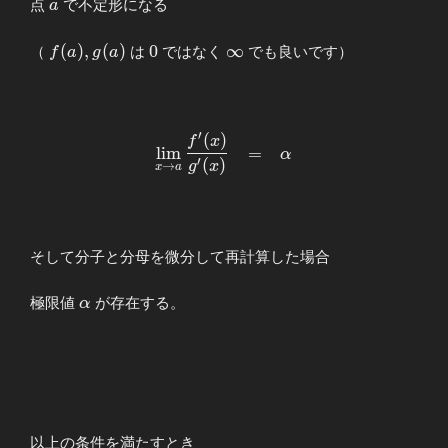
a
\lim_{x\to
点
で不定形になる
a
a}g(x)&=&0
\end{array}
f(a),g(a)
0
\infty
(
)
,
(
)
0
∞
（
は
ではなく
でも良いです）
f
a
g
a
′
(
)
\begin{array}
f
x
l
i
m
=
α
{llllll}
′
(
)
g
x
→
x
a
\displaystyle
\lim_{x\to
a}\frac{f^{\prime}
(x)}{g^{\prime}
そして分子と分母を微分して再計算した場合
(x)}&=&α
\end{array}
α
極限値
が存在する。
α
以上の条件を満たすとき