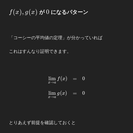
f(x),g(x)
(
)
,
(
)
0
0
f
x
g
x
が
になるパターン
「コーシーの平均値の定理」が分かっていれば
これはすんなり証明できます。
l
i
m
(
)
=
0
\begin{array}
f
x
→
x
a
{llllll}
\displaystyle
l
i
m
(
)
=
0
g
x
\lim_{x\to
→
x
a
a}f(x)&=&0
\\ \\
\displaystyle
\lim_{x\to
とりあえず前提を確認しておくと
a}g(x)&=&0