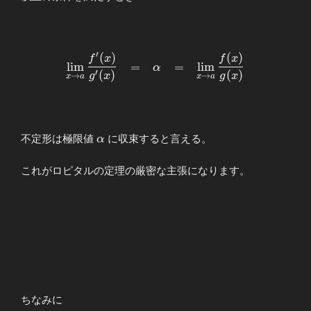
′
(
)
(
)
\begin{array}{llllll}
f
x
f
x
l
i
m
=
=
l
i
m
α
\displaystyle \lim_{x\to
′
(
)
(
)
g
x
g
x
→
→
x
a
x
a
a}\frac{f^{\prime}(x)}
{g^{\prime}
(x)}&=&α&=&\displaystyle
\lim_{x\to a}\frac{f(x)}
α
不定形は極限値
に収束すると言える。
α
{g(x)} \end{array}
これがロピタルの定理の厳密な主張になります。
ちなみに