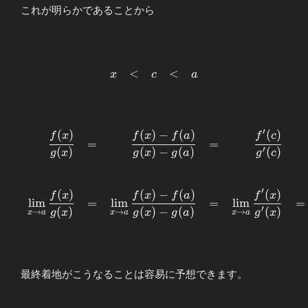
g(a)} \end{array}
これが明らかであることから
\begin{array}
<
<
x
c
a
{llllll}
\displaystyle
x&<&c&<&a
\end{array}
′
(
)
(
)
−
(
)
(
)
\begin{array}{rlrlrllll} \displaystyle
f
x
f
x
f
a
f
c
=
=
\displaystyle\frac{f(x)}{g(x)} &=&
′
(
)
(
)
−
(
)
(
)
g
x
g
x
g
a
g
c
\displaystyle \frac{f(x)-f(a)}{g(x)-
g(a)}&=&\displaystyle\frac{f^{\prime}
′
(c)}{g^{\prime}(c)} \\ \\ \\
(
)
(
)
−
(
)
(
)
f
x
f
x
f
a
f
x
l
i
m
=
l
i
m
=
l
i
m
=
\displaystyle\lim_{x\to a}\frac{f(x)}
′
(
)
(
)
−
(
)
(
)
g
x
g
x
g
a
g
x
→
→
→
x
a
x
a
x
a
{g(x)} &=& \displaystyle \lim_{x\to a}
\frac{f(x)-f(a)}{g(x)-
g(a)}&=&\displaystyle \lim_{x\to a}
\frac{f^{\prime}(x)}{g^{\prime}
最終着地がこうなることは容易に予想できます。
(x)}&=&α \end{array}