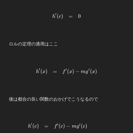
h(a)&=&h(b)&=&0
g(a) \right)
\end{array}
\Bigr)
′
\begin{array}
(
)
=
0
\end{array}
h
c
{llllll}
\displaystyle
h^{\prime}
(c)&=&0
ロルの定理の適用はここ
\end{array}
′
′
′
\begin{array}
(
)
=
(
)
−
(
)
h
x
f
x
m
g
x
{llllll}
\displaystyle
h^{\prime}
(x)&=&f^{\prime}
後は都合の良い関数のおかげでこうなるので
(x)-mg^{\prime}
(x) \end{array}
′
′
′
(
)
=
(
)
−
(
)
\begin{array}
h
c
f
c
m
g
c
{llllll}