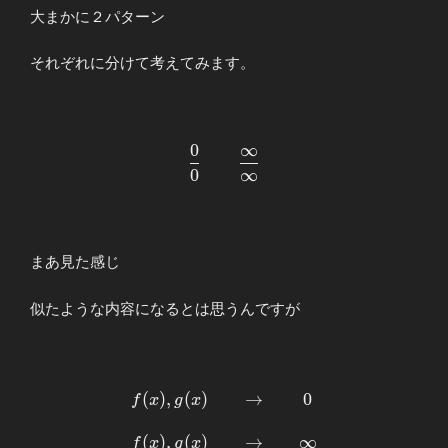
大まかに２パターン
それぞれに分けて考えてみます。
0
∞
\begin{array}
0
∞
{llllll} \displaystyle
\frac{0}
{0}&&\displaystyle
\frac{\infty}
{\infty}
まあ見た感じ
\end{array}
似たような内容になるとは思うんですが
(
)
,
(
)
→
0
\begin{array}{llllcl}
f
x
g
x
\displaystyle
f(x),g(x)&&→&&0 \\
(
)
,
(
)
→
∞
f
x
g
x