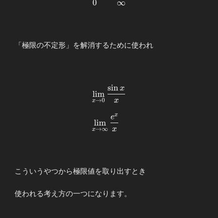
0
∞
{llllll}
\end{array}
\displaystyle
\frac{0}{0}
&&\displaystyle
\frac{\infty}
「極限の不定形」を解消するために使われ
{\infty}
\end{array}
s
i
n
x
\begin{array}
l
i
m
{llllll}
x
→
0
x
\displaystyle
x
e
\lim_{x\to
l
i
m
x
→
∞
0}\frac{\sin x}
x
{x} \\ \\
\displaystyle
\lim_{x\to
\infty}\frac{e^x}
こういうやつから極限値を取り出すとき
{x} \end{array}
使われる考え方の一つになります。