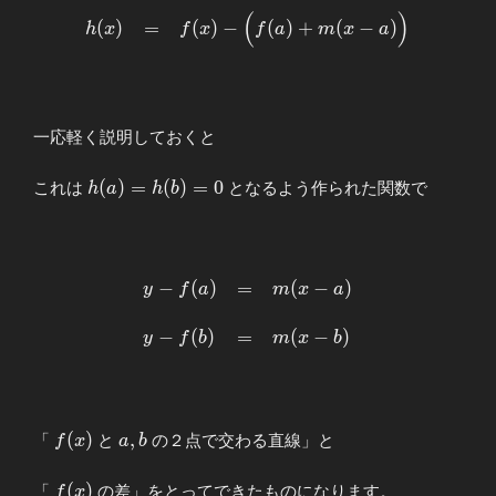
(
)
\begin{array}
(
)
=
(
)
−
(
)
+
(
−
)
h
x
f
x
f
a
m
x
a
{llllll}
\displaystyle
h(x)&=&
f(x)-
一応軽く説明しておくと
\Bigl(f(a)+
m(x-a) \Bigr)
\end{array}
h(a)=h(b)=0
(
)
=
(
)
=
0
これは
となるよう作られた関数で
h
a
h
b
−
(
)
=
(
−
)
\begin{array}
y
f
a
m
x
a
{llllll}
\displaystyle
−
(
)
=
(
−
)
y
f
b
m
x
b
y-f(a)&=&
m(x-a) \\ \\
y-f(b)&=&
m(x-b)
f(x)
a,b
(
)
,
「
と
の２点で交わる直線」と
f
x
a
b
\end{array}
f(x)
(
)
「
の差」をとってできたものになります。
f
x