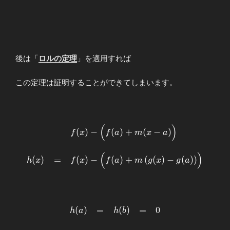
後は「
ロルの定理
」を適用すれば
この定理は証明することができてしまいます。
(
)
\begin{array}
(
)
−
(
)
+
(
−
)
f
x
f
a
m
x
a
{llllll}
\displaystyle
(
)
(
)
=
(
)
−
(
)
+
(
(
)
−
(
)
)
h
x
f
x
f
a
m
g
x
g
a
&& f(x)-
\Bigl(f(a)+
m(x-a) \Bigr)
\\ \\
h(x)&=&f(x)-
\begin{array}{llllll}
(
)
=
(
)
=
0
h
a
h
b
\Bigl(f(a)+ m
\displaystyle
\left( g(x)-