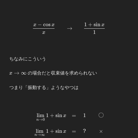
−
c
o
s
1
+
s
i
n
x
x
x
\begin{array}
→
1
{llllll}
x
\displaystyle
\frac{x-\cos
x}{x}
&&→&&
ちなみにこういう
\displaystyle
\frac{1+\sin
x→\infty
→
∞
の場合だと収束値を求められない
x
x}{1}
\end{array}
つまり「振動する」ようなやつは
l
i
m
1
+
s
i
n
=
1
〇
\begin{array}
x
→
0
n
{rlccccclllll}
\displaystyle
l
i
m
1
+
s
i
n
=
？
×
x
\displaystyle
→
∞
n