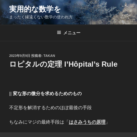
コ
実用的な数学を
ン
まったく縁遠くない数学の使われ方
テ
ン
ツ
メニュー
へ
ス
キ
投
2023年9月9日
投稿者:
TAKAN
稿
ッ
ロピタルの定理 l’Hôpital’s Rule
日:
プ
||
変な形の微分を求めるためのもの
不定形を解消するためのほぼ最後の手段
ちなみにマジの最終手段は「
はさみうちの原理
」