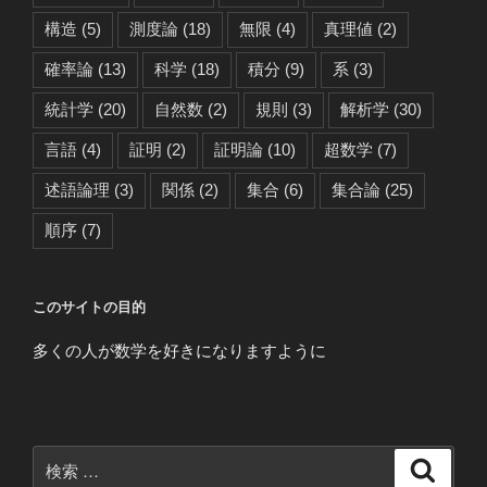
構造
(5)
測度論
(18)
無限
(4)
真理値
(2)
確率論
(13)
科学
(18)
積分
(9)
系
(3)
統計学
(20)
自然数
(2)
規則
(3)
解析学
(30)
言語
(4)
証明
(2)
証明論
(10)
超数学
(7)
述語論理
(3)
関係
(2)
集合
(6)
集合論
(25)
順序
(7)
このサイトの目的
多くの人が数学を好きになりますように
検
検
索
索: