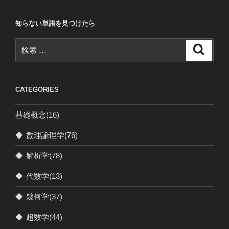
間
関
知らない単語を見つけたら
係
学
検
検
Human
索
索:
Relations”
の
CATEGORIES
基礎概念
(16)
◆
数理論理学
(76)
◆
解析学
(78)
◆
代数学
(13)
◆
幾何学
(37)
◆
超数学
(44)