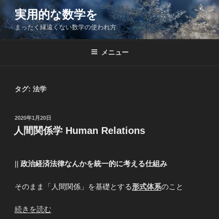
コ
実用的な数学を
ン
まったく縁遠くない数学の使われ方
テ
ン
ツ
メニュー
へ
ス
キ
タグ:
法学
ッ
プ
投
2020年1月20日
稿
人間関係学 Human Relations
日:
||
政治経済法律なんかを統一的に考える仕組み
そのまま「人間関係」を基礎とする
形式体系
のこと
“人
続きを読む