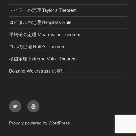
テイラーの定理 Taylor’s Theorem
ロピタルの定理 l’Hôpital’s Rule
平均値の定理 Mean-Value Theorem
ロルの定理 Rolle’s Theorem
極値定理 Extreme Value Theorem
Bolzano-Weierstrass の定理
Twitter
youtube
Proudly powered by WordPress