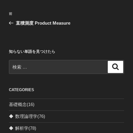
投
過
前
稿
去
直積測度 Product Measure
ナ
の
ビ
投
稿
ゲ
ー
知らない単語を見つけたら
シ
検
検
ョ
索
索:
ン
CATEGORIES
基礎概念
(16)
◆
数理論理学
(76)
◆
解析学
(78)