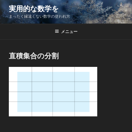
コ
実用的な数学を
ン
まったく縁遠くない数学の使われ方
テ
ン
ツ
メニュー
へ
ス
キ
直積集合の分割
ッ
プ