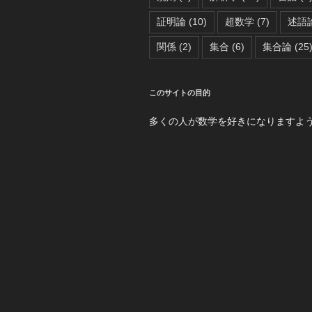
証明論
(10)
超数学
(7)
述語
関係
(2)
集合
(6)
集合論
(25
このサイトの目的
多くの人が数学を好きになりますよ