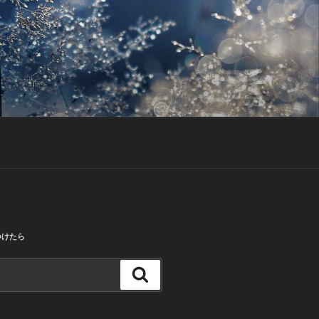
つけたら
検
索