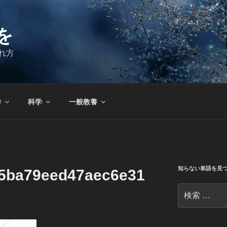
を
れ方
学
科学
一般教養
知らない単語を見
5ba79eed47aec6e31
検
索: