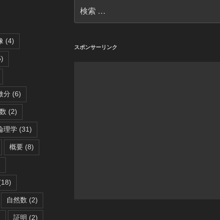
検
索:
像
(4)
スポンサーリンク
)
微分
(6)
数
(2)
論理学
(31)
概要
(8)
)
(18)
自然数
(2)
)
証明
(2)