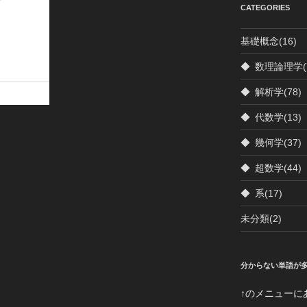
CATEGORIES
基礎概念
(16)
◆
数理論理学
◆
解析学
(78)
◆
代数学
(13)
◆
幾何学
(37)
◆
超数学
(44)
◆
系
(17)
未分類
(2)
分からない単語が
↑のメニューに