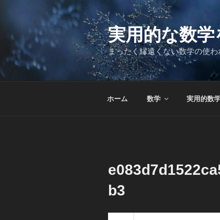
コ
ン
テ
実用的な数学
ン
まったく縁遠くない数学の使わ
ツ
へ
ス
キ
ホーム
数学
実用的数
ッ
プ
e083d7d1522ca
b3