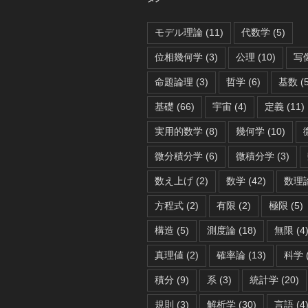
モデル理論
(11)
代数学
(5)
位相幾何学
(3)
公理
(10)
写
命題論理
(3)
哲学
(6)
基数
(5
基礎
(66)
宇宙
(4)
定義
(11)
実用的数学
(8)
幾何学
(10)
微分積分学
(6)
微積分学
(3)
数え上げ
(2)
数学
(42)
数理
方程式
(2)
有限
(2)
極限
(5)
構造
(5)
測度論
(18)
無限
(4
真理値
(2)
確率論
(13)
科学
積分
(9)
系
(3)
統計学
(20)
規則
(3)
解析学
(30)
言語
(4