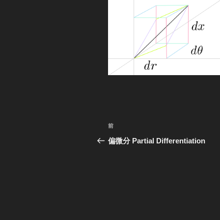
投
過
前
稿
去
偏微分 Partial Differentiation
の
ナ
投
ビ
稿
ゲ
ー