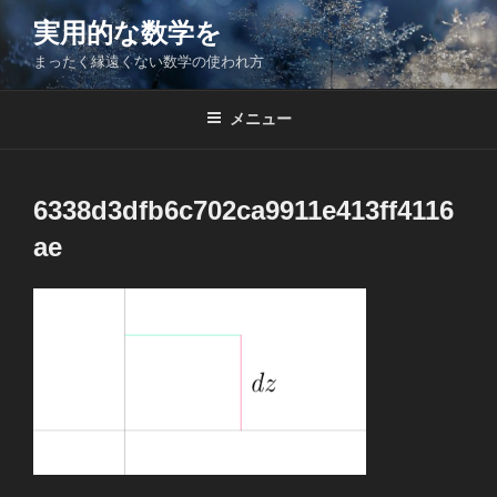
コ
実用的な数学を
ン
まったく縁遠くない数学の使われ方
テ
ン
ツ
メニュー
へ
ス
キ
6338d3dfb6c702ca9911e413ff4116
ッ
ae
プ