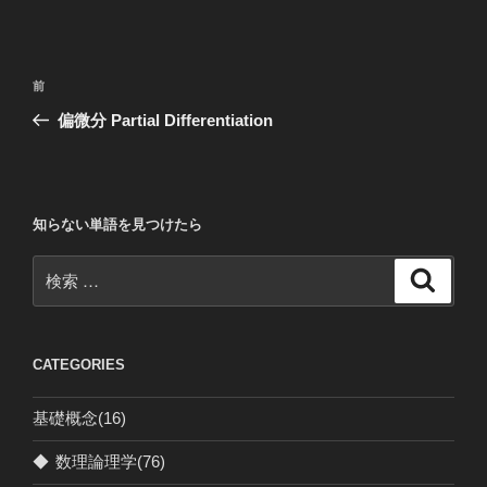
投
過
前
稿
去
偏微分 Partial Differentiation
ナ
の
ビ
投
稿
ゲ
ー
知らない単語を見つけたら
シ
検
検
ョ
索
索:
ン
CATEGORIES
基礎概念
(16)
◆
数理論理学
(76)