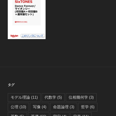
タグ
モデル理論
(11)
代数学
(5)
位相幾何学
(3)
公理
(10)
写像
(4)
命題論理
(3)
哲学
(6)