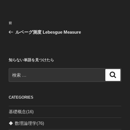
投
過
前
稿
去
ルベーグ測度 Lebesgue Measure
ナ
の
ビ
投
稿
ゲ
ー
知らない単語を見つけたら
シ
検
検
ョ
索
索:
ン
CATEGORIES
基礎概念
(16)
◆
数理論理学
(76)