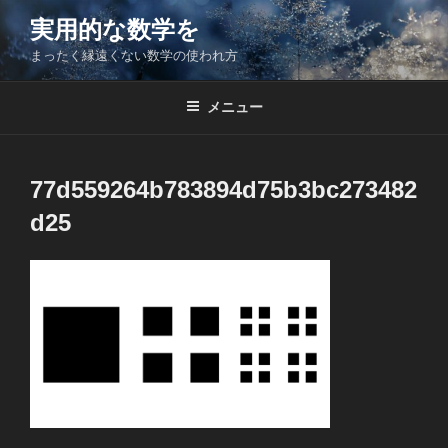
コ
実用的な数学を
ン
まったく縁遠くない数学の使われ方
テ
ン
ツ
メニュー
へ
ス
キ
77d559264b783894d75b3bc273482
ッ
d25
プ