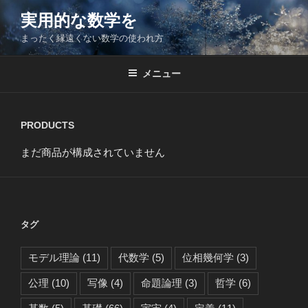
コ
実用的な数学を
ン
まったく縁遠くない数学の使われ方
テ
ン
ツ
メニュー
へ
ス
キ
PRODUCTS
ッ
まだ商品が構成されていません
プ
タグ
モデル理論
(11)
代数学
(5)
位相幾何学
(3)
公理
(10)
写像
(4)
命題論理
(3)
哲学
(6)